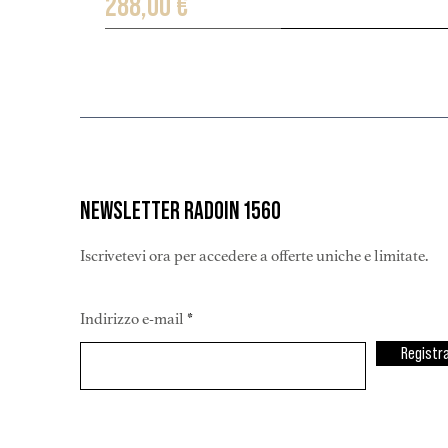
Prezzo
288,00 €
Case of 6 bott.
Case of 6 bott. - limited
Case of 3 bott. - limited
NEWSLETTER RADOIN 1560
Iscrivetevi ora per accedere a offerte uniche e limitate.
Indirizzo e-mail
Registr