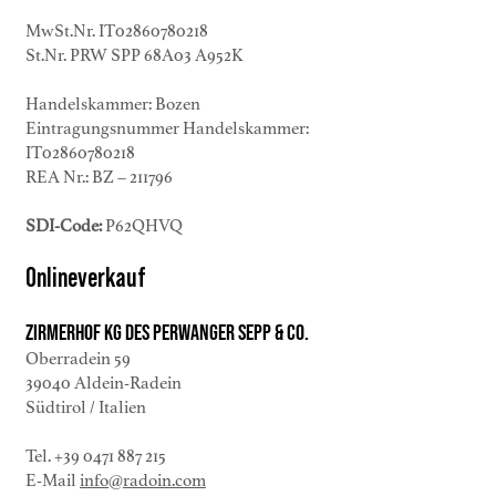
MwSt.Nr. IT0
2860780218
St.Nr. PRW SPP 68A03 A952K
Handelskammer: Bozen
Eintragungsnummer Handelskammer:
IT
02860780218
REA Nr.: BZ – 211796
SDI-Code:
P62QHVQ
Onlineverkauf
Zirmerhof KG des Perwanger Sepp & Co.
Oberradein 59
39040 Aldein-Radein
Südtirol / Italien
Tel.
+39 0471 887 215
E-Mail
info@radoin.com