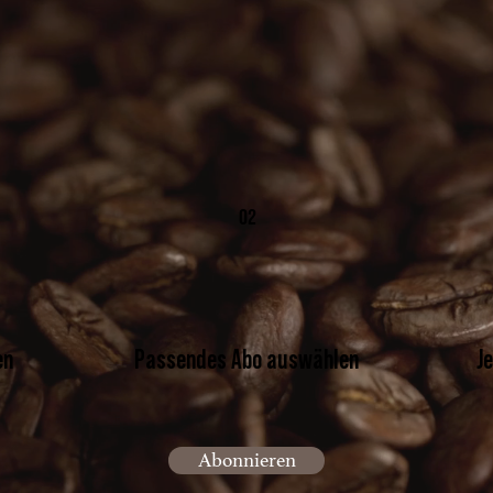
02
en
Passendes Abo auswählen
J
Abonnieren